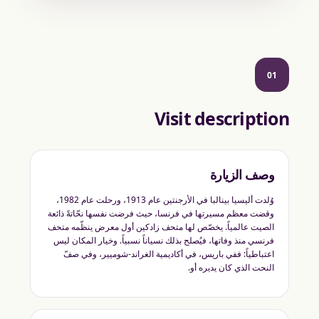
01
Visit description
وصف الزيارة
وُلدت أليسيا بينالبا في الأرجنتين عام 1913، ورحلت عام 1982،
وقضت معظم مسيرتها في فرنسا، حيث فرضت نفسها نحّاتةً ذائعة
الصيت عالمياً. يخصّص لها متحف زادكين أول معرض ينظّمه متحف
فرنسي منذ وفاتها، فيُصلح بذلك نسياناً نسبياً. وخيار المكان ليس
اعتباطياً: ففي باريس، في أكاديمية الغراند-شوميير، وفي صفّ
النحت الذي كان يديره أو.