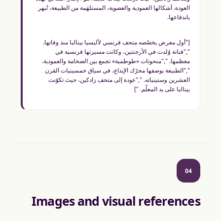
العودة. أشكالها العمودية والعضوية، المستلهَمة من الطبيعة، تُبهر
باندفاعها.
["أول معرض يخصّصه متحف فرنسي لأليسيا بينالبا منذ وفاتها.
","فنانة وُلدت في الأرجنتين، وكانت مسيرتها فرنسية في
معظمها. ","منحوتات «طوطمية» تجمع بين الضخامة والعمودية.
","الطبيعة بوصفها محرّك الإبداع، في سياق خمسينيات القرن
العشرين وستينياته. ","عودة إلى متحف زادكين، حيث تكوّنت
بينالبا على يد المعلّم. "]
04
Images and visual references