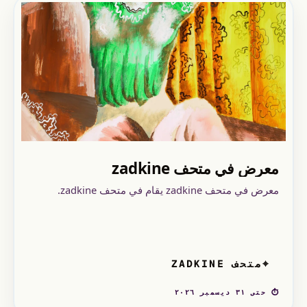
معرض في متحف zadkine
معرض في متحف zadkine يقام في متحف zadkine.
متحف ZADKINE
⌖
⏱ حتى ٣١ ديسمبر ٢٠٢٦