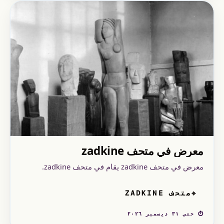
معرض في متحف zadkine
معرض في متحف zadkine يقام في متحف zadkine.
متحف ZADKINE
⌖
⏱ حتى ٣١ ديسمبر ٢٠٢٦