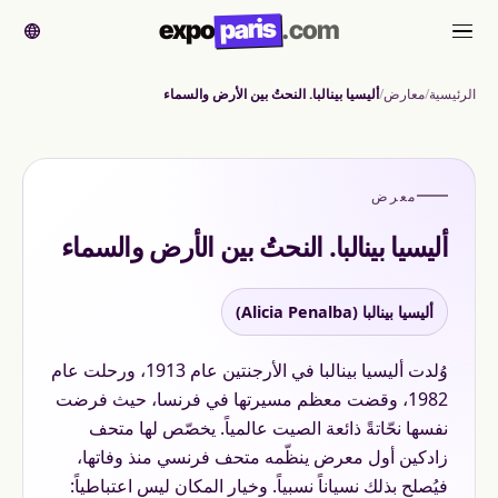
paris
expo
.com
القائمة
الرئيسية
معارض
أليسيا بينالبا. النحتُ بين الأرض والسماء
معرض
أليسيا بينالبا. النحتُ بين الأرض والسماء
أليسيا بينالبا (Alicia Penalba)
وُلدت أليسيا بينالبا في الأرجنتين عام 1913، ورحلت عام
1982، وقضت معظم مسيرتها في فرنسا، حيث فرضت
نفسها نحّاتةً ذائعة الصيت عالمياً. يخصّص لها متحف
زادكين أول معرض ينظّمه متحف فرنسي منذ وفاتها،
فيُصلح بذلك نسياناً نسبياً. وخيار المكان ليس اعتباطياً: