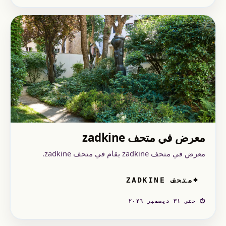
معرض في متحف zadkine
معرض في متحف zadkine يقام في متحف zadkine.
متحف ZADKINE
⌖
⏱ حتى ٣١ ديسمبر ٢٠٢٦