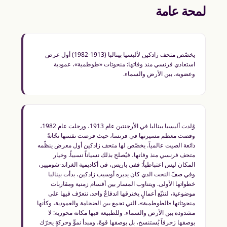
لمحة عامة
يخصّص متحف زادكين لأليسيا بينالبا (1913-1982) أول عرض
استعادي فرنسي منذ وفاتها: منحوتات «طوطمية»، عمودية
وعضوية، بين الأرض والسماء.
وُلدت أليسيا بينالبا في الأرجنتين عام 1913، ورحلت عام 1982،
وقضت معظم مسيرتها في فرنسا، حيث فرضت نفسها نحّاتةً
ذائعة الصيت عالمياً. يخصّص لها متحف زادكين أول معرض ينظّمه
متحف فرنسي منذ وفاتها، فيُصلح بذلك نسياناً نسبياً. وخيار
المكان ليس اعتباطياً: ففي باريس، في أكاديمية الغراند-شوميير،
وفي صفّ النحت الذي كان يديره أوسيب زادكين، بدأت بينالبا
خطواتها الأولى. ويتناوب المسار بين أقسام زمنية ومقاربات
موضوعية، لتتبّع أعمالٍ يخترقها اندفاعٌ واحد. نتعرّف فيها على
منحوتاتها «الطوطمية»، التي تجمع بين الضخامة والعمودية، وكأنها
مشدودة بين الأرض والسماء. وللطبيعة فيها مكانة محورية: لا
بوصفها زخرفاً يُستنسخ، بل بوصفها قوةً، ومبدأ نموٍّ وحركةٍ يحرّك