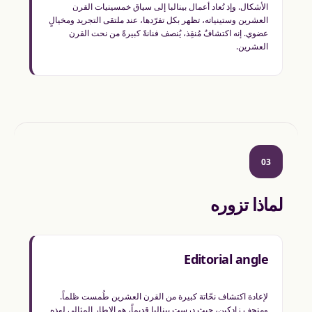
الأشكال. وإذ تُعاد أعمال بينالبا إلى سياق خمسينيات القرن
العشرين وستينياته، تظهر بكل تفرّدها، عند ملتقى التجريد ومخيالٍ
عضوي. إنه اكتشافٌ مُنقِذ، يُنصف فنانةً كبيرةً من نحت القرن
العشرين.
03
لماذا تزوره
Editorial angle
لإعادة اكتشاف نحّاتة كبيرة من القرن العشرين طُمست ظلماً.
ومتحف زادكين، حيث درست بينالبا قديماً، هو الإطار المثالي لهذه