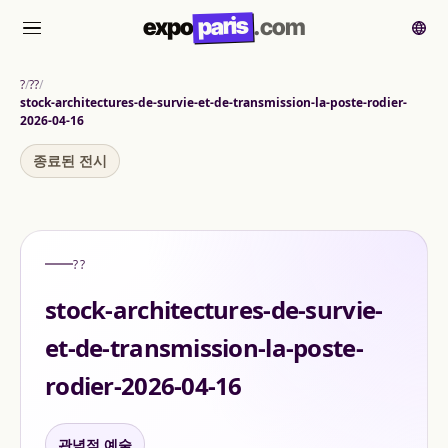
paris
expo
.com
메뉴
?
??
stock-architectures-de-survie-et-de-transmission-la-poste-rodier-
2026-04-16
종료된 전시
??
stock-architectures-de-survie-
et-de-transmission-la-poste-
rodier-2026-04-16
관념적 예술