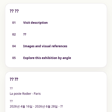
?? ??
01
Visit description
02
??
04
Images and visual references
05
Explore this exhibition by angle
?? ??
??
La poste Rodier - Paris
??
2026년 4월 16일 - 2026년 6월 28일 - ??