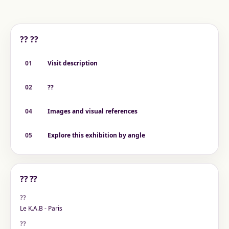
?? ??
01
Visit description
02
??
04
Images and visual references
05
Explore this exhibition by angle
?? ??
??
Le K.A.B - Paris
??