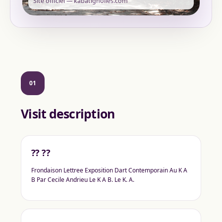
Site officiel — kabatignolles.com
01
Visit description
?? ??
Frondaison Lettree Exposition Dart Contemporain Au K A
B Par Cecile Andrieu Le K A B. Le K. A.