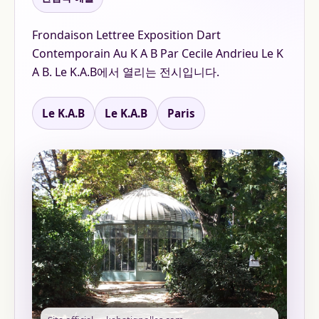
Frondaison Lettree Exposition Dart
Contemporain Au K A B Par Cecile Andrieu Le K
A B. Le K.A.B에서 열리는 전시입니다.
Le K.A.B
Le K.A.B
Paris