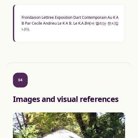
Frondaison Lettree Exposition Dart Contemporain Au K A
B Par Cecile Andrieu Le K A B. Le K.A.B에서 열리는 전시입
니다.
04
Images and visual references