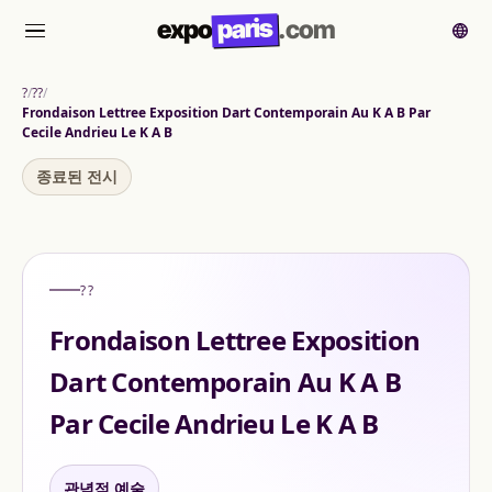
paris
expo
.com
메뉴
?
??
Frondaison Lettree Exposition Dart Contemporain Au K A B Par
Cecile Andrieu Le K A B
종료된 전시
??
Frondaison Lettree Exposition
Dart Contemporain Au K A B
Par Cecile Andrieu Le K A B
관념적 예술