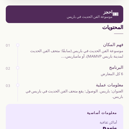
احجز
🎟️
موسوعة الفن الحديث في باريس
المحتويات
فهم المكان
01
موسوعة الفن الحديث في باريس (سابقًا: متحف الفن الحديث
لمدينة باريس MAMVP)، أو مامباريس،...
البرنامج
02
6 كل المعارض
معلومات عملية
03
العنوان: باريس. الوصول: يقع متحف الفن الحديث في باريس في
باريس.
معلومات أساسية
أماكن ثقافية
Paris