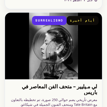
⏱ حتى ٢ أغسطس ٢٠٢٦
أيام أخيرة
SURREALISMO
لي مـيليير – متحف الفن المعاصر في
باريس
معرض تأريخي يضم حوالي 250 صورة، تم تخطيطه بالتعاون
مع Tate Britain ومتحف الفنون الجميلة في شيكاغو.