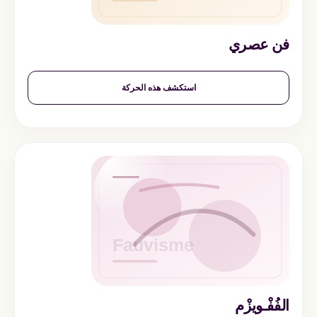
فن عصري
استكشف هذه الحركة
الفُفْـويزْم