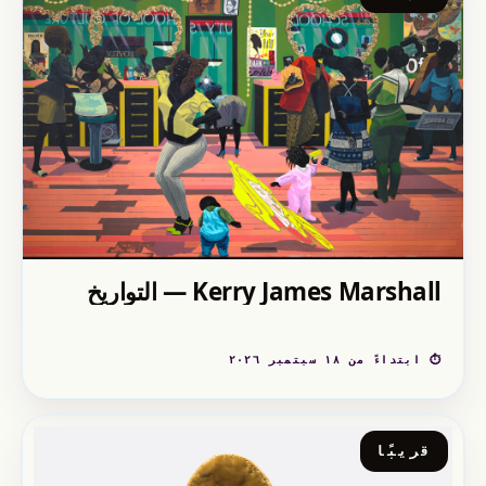
Kerry James Marshall — التواريخ
⏱ ابتداءً من ١٨ سبتمبر ٢٠٢٦
قريبًا