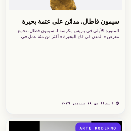
سيمون فاطال. مدائن على عتمة بحيرة
المنورة الأولى في باريس مكرسة لـ سيمون فطال، تجمع
معرض « المدن في قاع البحيرة » أكثر من مئة عمل في
متحف الفن الحديث الحديث، وأكثر من خمسين عاماً من
الإبداع: أعمال حجرية قديمة، لقطات طبيعية، مخطوطات،
رسم نباتي، كورالي، في مسار موضوعي غني بالإلهيات
والهجرة المتوسطية.
⏱ ابتداءً من ١٨ سبتمبر ٢٠٢٦
ARTE MODERNO