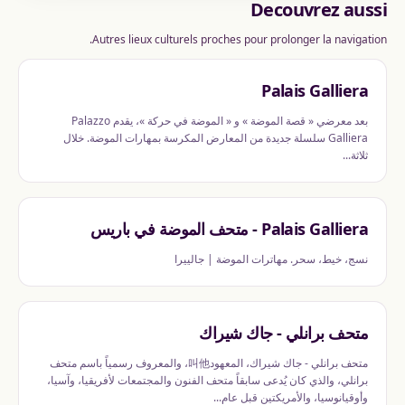
Decouvrez aussi
Autres lieux culturels proches pour prolonger la navigation.
Palais Galliera
بعد معرضي « قصة الموضة » و « الموضة في حركة »، يقدم Palazzo
Galliera سلسلة جديدة من المعارض المكرسة بمهارات الموضة. خلال
ثلاثة...
Palais Galliera - متحف الموضة في باريس
نسج، خيط، سحر. مهاترات الموضة | جالييرا
متحف برانلي - جاك شيراك
متحف برانلي - جاك شيراك، المعهود叫他، والمعروف رسمياً باسم متحف
برانلي، والذي كان يُدعى سابقاً متحف الفنون والمجتمعات لأفريقيا، وآسيا،
وأوقيانوسيا، والأمريكتين قبل عام...