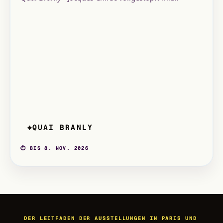
Masken, Musikinstrumenten, Waffen, Dekorationen,
Gemälden, Stoffwerken usw. 3.
QUAI BRANLY
⌖
⏱ BIS 8. NOV. 2026
DER LEITFADEN DER AUSSTELLUNGEN IN PARIS UND