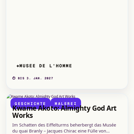
MUSÉE DE L’HOMME
⌖
⏱ BIS 3. JAN. 2027
GESCHICHTE
MALEREI
Kwame Akoto: Almighty God Art
Works
Im Schatten des Eiffelturms beherbergt das Musée
du quai Branly – Jacques Chirac eine Fülle von