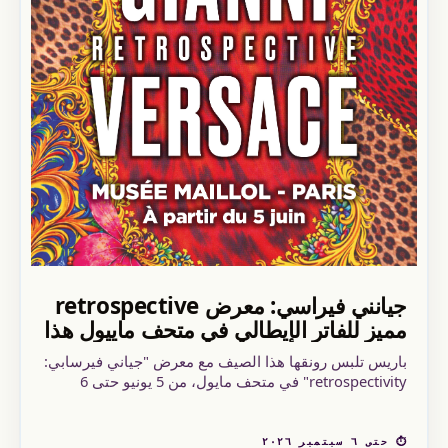
جيانني فيراسي: معرض retrospective
مميز للفاتر الإيطالي في متحف ماييول هذا
الصيف عام 2026
باريس تلبس رونقها هذا الصيف مع معرض "جياني فيرسابي:
retrospectivity" في متحف مايول، من 5 يونيو حتى 6
سبتمبر 2026.
⏱ حتى ٦ سبتمبر ٢٠٢٦