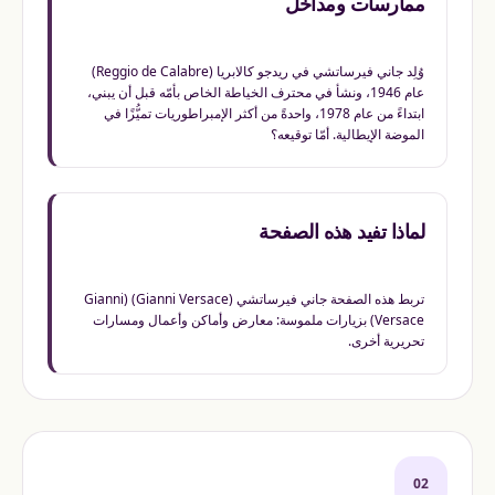
ممارسات ومداخل
وُلِد جاني فيرساتشي في ريدجو كالابريا (Reggio de Calabre)
عام 1946، ونشأ في محترف الخياطة الخاص بأمّه قبل أن يبني،
ابتداءً من عام 1978، واحدةً من أكثر الإمبراطوريات تميُّزًا في
الموضة الإيطالية. أمّا توقيعه؟
لماذا تفيد هذه الصفحة
تربط هذه الصفحة جاني فيرساتشي (Gianni Versace) (Gianni
Versace) بزيارات ملموسة: معارض وأماكن وأعمال ومسارات
تحريرية أخرى.
02