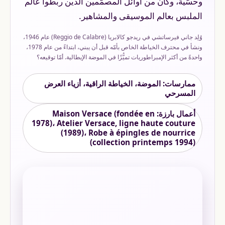
وحسّية، وكان من أوائل المصمّمين الذين ربطوا عالم
الملبس بعالم الموسيقى والمشاهير.
وُلِد جاني فيرساتشي في ريدجو كالابريا (Reggio de Calabre) عام 1946،
ونشأ في محترف الخياطة الخاص بأمّه قبل أن يبني، ابتداءً من عام 1978،
واحدةً من أكثر الإمبراطوريات تميُّزًا في الموضة الإيطالية. أمّا توقيعه؟
ممارسات: الموضة، الخياطة الراقية، أزياء العرض
المسرحي
أعمال بارزة: Maison Versace (fondée en
1978)، Atelier Versace, ligne haute couture
(1989)، Robe à épingles de nourrice
(collection printemps 1994)