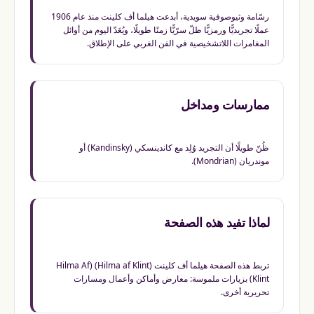
رسّامة وثيوصوفية سويدية، أبدعت هيلما أف كلينت منذ عام 1906
عملًا تجريديًّا ورمزيًّا ظلّ سرّيًّا زمنًا طويلًا، ويُعَدّ اليوم من أوائل
المغامرات اللاتشخيصية في الفن الغربي على الإطلاق.
ممارسات ومداخل
ظُنّ طويلًا أن التجريد وُلِد مع كاندينسكي (Kandinsky) أو
موندريان (Mondrian).
لماذا تفيد هذه الصفحة
تربط هذه الصفحة هيلما أف كلينت (Hilma af Klint) (Hilma Af
Klint) بزيارات ملموسة: معارض وأماكن وأعمال ومسارات
تحريرية أخرى.