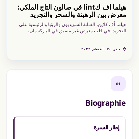
هيلما اف كlint في صالون التاج الملكي:
معرض بين الرهبنة والسحر والتجريد
هيلما أف كلاين، الفنانة السويديون والرؤيا والرئيسية على
التجريد، في قلب معرض غير مسبق في الباركسيان،
بالتعاون مع المركز بومبيدو، من 6 مايو إلى 30 أغسطس
2026.
⏱ حتى ٣٠ أغسطس ٢٠٢٦
01
Biographie
إطار السيرة