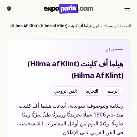
paris
expo
.com
القائمة
الصفحة الرئيسية
الفنانون
هيلما أف كلينت (Hilma af Klint) (Hilma Af Klint)
فنان
هيلما أف كلينت (Hilma af Klint)
(Hilma Af Klint)
الرسم
التجريد
الفن الروحي
رسّامة وثيوصوفية سويدية، أبدعت هيلما أف كلينت
منذ عام 1906 عملًا تجريديًّا ورمزيًّا ظلّ سرّيًّا زمنًا
طويلًا، ويُعَدّ اليوم من أوائل المغامرات اللاتشخيصية
في الفن الغربي على الإطلاق.