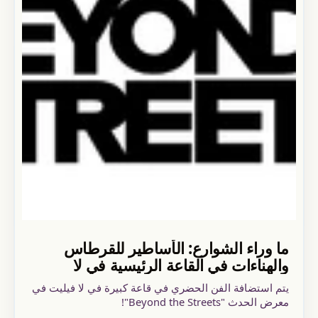
ما وراء الشوارع: الأساطير للقرطاس
والهناءات في القاعة الرئيسية في لا
فيلييت
يتم استضافة الفن الحضري في قاعة كبيرة في لا فيليت في
معرض الحدث "Beyond the Streets"!