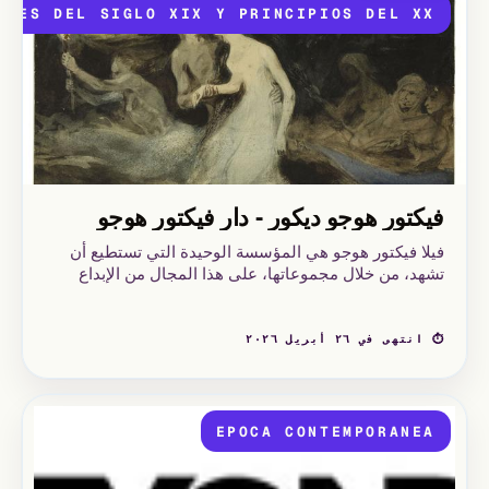
ALES DEL SIGLO XIX Y PRINCIPIOS DEL XX
فيكتور هوجو ديكور - دار فيكتور هوجو
فيلا فيكتور هوجو هي المؤسسة الوحيدة التي تستطيع أن
تشهد، من خلال مجموعاتها، على هذا المجال من الإبداع
الهوجولي: الديكور، وهو الجزء الأقل معرفة من مشروعه،
ولكنه ليس أقل إلهامًا.
⏱ انتهى في ٢٦ أبريل ٢٠٢٦
EPOCA CONTEMPORANEA