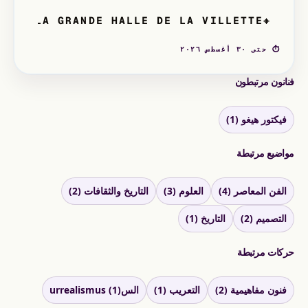
LA GRANDE HALLE DE LA VILLETTE
⌖
⏱ حتى ٣٠ أغسطس ٢٠٢٦
فنانون مرتبطون
فيكتور هيغو (1)
مواضيع مرتبطة
الفن المعاصر (4)
العلوم (3)
التاريخ والثقافات (2)
التصميم (2)
التاريخ (1)
حركات مرتبطة
فنون مفاهيمية (2)
التعريب (1)
السurrealismus (1)