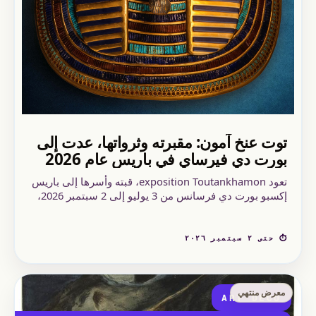
توت عنخ آمون: مقبرته وثرواتها، عدت إلى
بورت دي فيرساي في باريس عام 2026
تعود exposition Toutankhamon، قبته وأسرها إلى باريس
إكسبو بورت دي فرسانس من 3 يوليو إلى 2 سبتمبر 2026،
مع ما يقارب 1000 قطعة وقاعة تفاعلية بزاوية 360 درجة.
⏱ حتى ٢ سبتمبر ٢٠٢٦
معرض منتهي
ART DECO