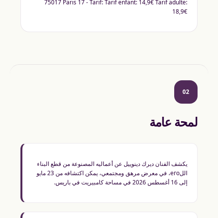
75017 Paris 17 - Tarif: Tarif enfant: 14,9€ Tarif adulte:
18,9€
02
لمحة عامة
يكشف الفنان ديرك دينوييل عن أعماليه المصنوعة من قطع البناء
اللего، في معرض مرهق ومجتمعي، يمكن اكتشافه من 23 مايو
إلى 16 أغسطس 2026 في مساحة كامبيريت في باريس.