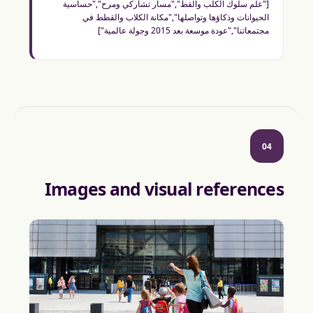
["علم سلوك الكلب والقط","مسار تشاركي ومرح","حساسية
الحيوانات وذكاؤها وتواصلها","مكانة الكلاب والقطط في
مجتمعاتنا","عودة موسعة بعد 2015 وجولة عالمية"]
04
Images and visual references