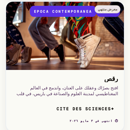
معرض منتهي
EPOCA CONTEMPORANEA
VIDÉO
رقص
افتح بصرًاك وعقلك على العنان، واندمج في العالم
المغناطيسي لمدينة العلوم والصناعة في باريس، في قلب
حي لا فيليت! شاركت في عروض تفاعلية وتربوية، تسعّر في
الفضاء، واكتشف كيفية عمل الضوء
CITÉ DES SCIENCES
⌖
⏱ انتهى في ٣ مايو ٢٠٢٦