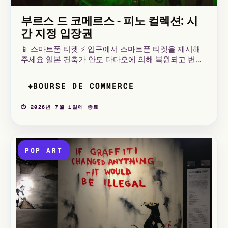
부르스 드 코메르스 - 피노 컬렉션: 시
간 지정 입장권
📱 스마트폰 티켓 ⚡ 입구에서 스마트폰 티켓을 제시해
주세요 일본 건축가 안도 다다오에 의해 복원되고 변형
된 18세기 건물, 금속과 유리로 된 장엄한 돔이 인상적
인 부르스 드 코메르스는 이제 프랑수아 피노가 40년에
BOURSE DE COMMERCE
⌖
걸쳐 모은 동시대 미술 컬렉션을 품고 있습니다.
⏱ 2026년 7월 1일에 종료
POP ART