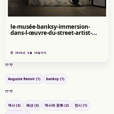
le-musée-banksy-immersion-
dans-l-œuvre-du-street-artist-
musée-banksy-paris-2026-03-24
⏱ 2026년 9월 30일까지
?? ??
Auguste Renoir (1)
banksy (1)
?? ??
역사 (3)
패션 (3)
역사와 문화 (2)
전시 (1)