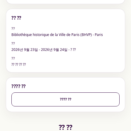
?? ??
??
Bibliothèque historique de la Ville de Paris (BHVP) - Paris
??
2026년 9월 23일 - 2026년 9월 24일 - ? ??
??
?? ?? ?? ??
???? ??
???? ??
?? ??