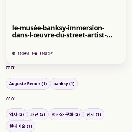
le-musée-banksy-immersion-
dans-l-œuvre-du-street-artist-
musée-banksy-paris-2026-03-24
⏱ 2026년 9월 30일까지
?? ??
Auguste Renoir (1)
banksy (1)
?? ??
역사 (3)
패션 (3)
역사와 문화 (2)
전시 (1)
현대미술 (1)