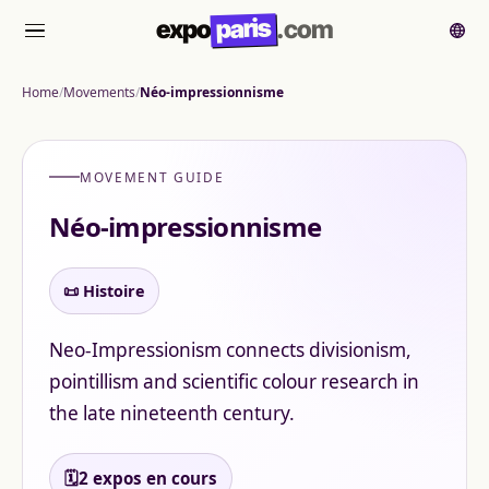
paris
expo
.com
메뉴
Home
Movements
Néo-impressionnisme
MOVEMENT GUIDE
Néo-impressionnisme
📜 Histoire
Neo-Impressionism connects divisionism,
pointillism and scientific colour research in
the late nineteenth century.
🗓️
2 expos en cours