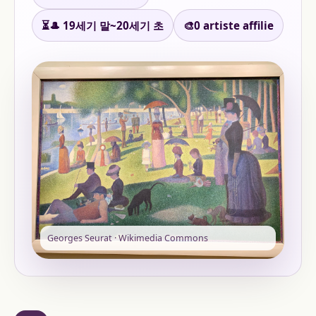
⏳
🎩 19세기 말~20세기 초
🎨
0 artiste affilie
Georges Seurat · Wikimedia Commons