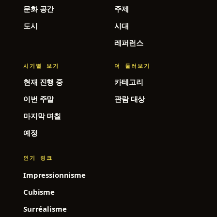
문화 공간
주제
도시
시대
레퍼런스
시기별 보기
더 둘러보기
현재 진행 중
카테고리
이번 주말
관람 대상
마지막 며칠
예정
인기 링크
Impressionnisme
Cubisme
Surréalisme