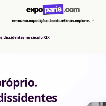
paris
expo
.com
em curso
.
exposições
.
locais
.
artistas
.
explorar
.
s dissidentes no século XIX
róprio.
dissidentes