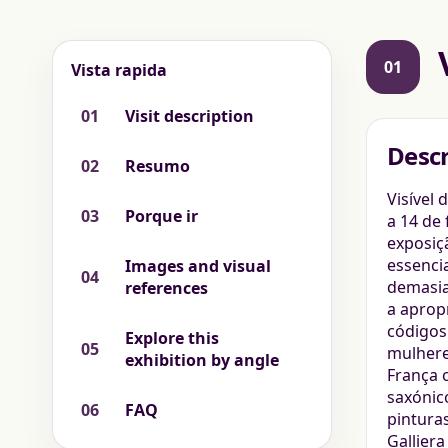
01
Vista rapida
01
Visit description
Descr
02
Resumo
Visível
03
Porque ir
a 14 de 
exposiç
essenci
Images and visual
04
demasia
references
a aprop
códigos
Explore this
05
mulhere
exhibition by angle
França 
saxónico
06
FAQ
pinturas
Gallier