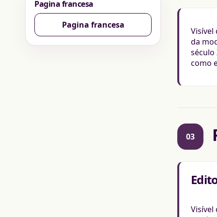
Pagina francesa
Pagina francesa
Visível
da mod
século
como e
03
Edit
Visíve