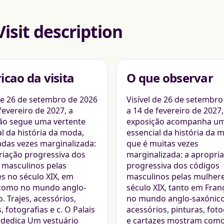
Visit description
icao da visita
O que observar
 de 26 de setembro de 2026
Visível de 26 de setembro
fevereiro de 2027, a
a 14 de fevereiro de 2027,
ão segue uma vertente
exposição acompanha um
al da história da moda,
essencial da história da 
das vezes marginalizada:
que é muitas vezes
riação progressiva dos
marginalizada: a apropri
 masculinos pelas
progressiva dos códigos
s no século XIX, em
masculinos pelas mulher
como no mundo anglo-
século XIX, tanto em Fra
. Trajes, acessórios,
no mundo anglo-saxónico.
, fotografias e c. O Palais
acessórios, pinturas, foto
a dedica Um vestuário
e cartazes mostram como