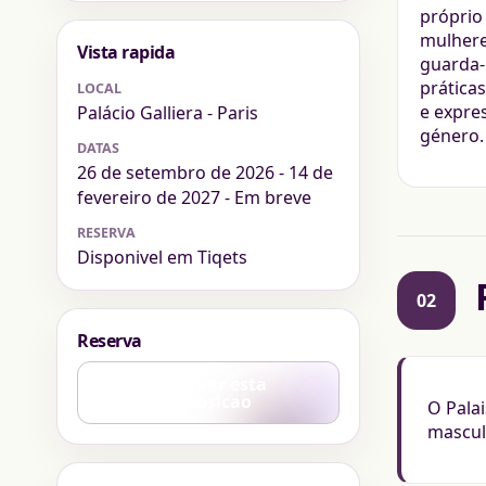
próprio
mulhere
Vista rapida
guarda-
práticas
LOCAL
e expre
Palácio Galliera - Paris
género.
DATAS
26 de setembro de 2026 - 14 de
fevereiro de 2027 - Em breve
RESERVA
Disponivel em Tiqets
02
Reserva
Reservar esta
exposicao
O Pala
masculi