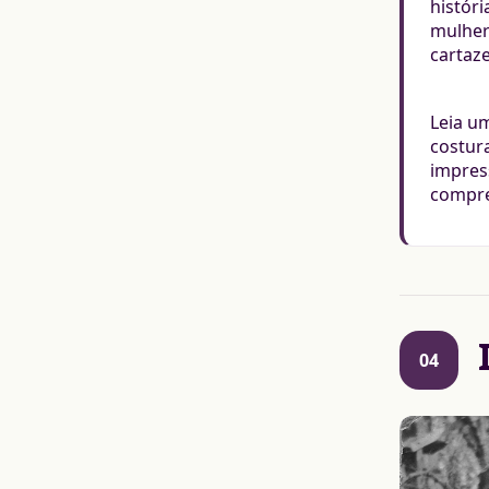
histór
mulher
cartaz
Leia u
costura
impres
compre
04