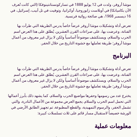
موشا أروفر، ولدت في 12 يوليو 1888 في تساركونستانتينوفكا (التي كانت تُعرف
الآن بكاميانكا) في أوبلاست زابوروجيا، أوكرانيا، وتوفيت في تل أبيب، إسرائيل، في
16 ديسمبر 1968، هي صائجة روائية فرنسية.
تعرض أدلة وتشكيلات موشا أروفر عرضاً خاصاً يدرس الطريقة التي طرأت بها
الفنانة، وعرضت بها، على صراعات القرن العشرين. يُطلق على هذا العرض اسم
الحرب والسلام، ويستكشف موضوعاً أساسياً ولكن لا يزال غير معروف من أعمال
موشا أروفر: طريقة تعاملها مع خشونة التاريخ من خلال الحفر.
البرنامج
تعرض أدلة وتشكيلات موشا أروفر عرضاً خاصاً يدرس الطريقة التي طرأت بها
الفنانة، وعرضت بها، على صراعات القرن العشرين. يُطلق على هذا العرض اسم
الحرب والسلام، ويستكشف موضوعاً أساسياً ولكن لا يزال غير معروف من أعمال
موشا أروفر: طريقة تعاملها مع خشونة التاريخ من خلال الحفر.
يخترع عدد من رسومها وحفرها مواضيع الحرب والسلام، كما يشهد ذلك بأبرز أعمالها
التي تحمل اسم الحرب والسلام. يجمع العرض مجموعة من الأعمال النادرة، والتي
تشمل الحفر، والرسوم التمهيدية، والقطع المطبوعة. تم تجهيز الطابق الأرضي في
الورشة خصيصاً لاستقبال مسار قائم على ثلاث تسلسلات كبيرة:
معلومات عملية