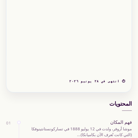
⏱ انتهى في ٢٨ يونيو ٢٠٢٦
المحتويات
فهم المكان
01
موشا أروفر، ولدت في 12 يوليو 1888 في تساركونستانتينوفكا
(التي كانت تُعرف الآن بكاميانكا)...