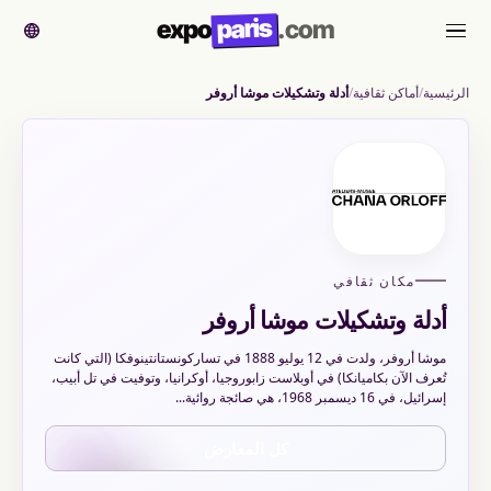
paris
expo
.com
القائمة
الرئيسية
أماكن ثقافية
أدلة وتشكيلات موشا أروفر
مكان ثقافي
أدلة وتشكيلات موشا أروفر
موشا أروفر، ولدت في 12 يوليو 1888 في تساركونستانتينوفكا (التي كانت
تُعرف الآن بكاميانكا) في أوبلاست زابوروجيا، أوكرانيا، وتوفيت في تل أبيب،
إسرائيل، في 16 ديسمبر 1968، هي صائجة روائية...
كل المعارض