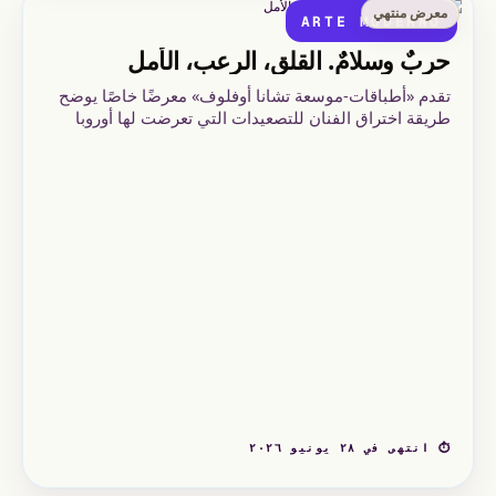
معرض منتهي
ARTE MODERNO
حربٌ وسلامٌ. القلق، الرعب، الأمل
تقدم «أطباقات-موسعة تشانا أوفلوف» معرضًا خاصًا يوضح
طريقة اختراق الفنان للتصعيدات التي تعرضت لها أوروبا
خلال القرن العشرين وطريقة تمثيله لها في أعماله الفنية.
⏱ انتهى في ٢٨ يونيو ٢٠٢٦