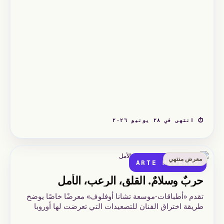
⏱ انتهى في ٢٨ يونيو ٢٠٢٦
معرض منتهي
ARTE MODERNO
حربٌ وسلامٌ. القلق، الرعب، الأمل
تقدم «أطباقات-موسعة تشانا أوفلوف» معرضًا خاصًا يوضح
طريقة اختراق الفنان للتصعيدات التي تعرضت لها أوروبا
خلال القرن العشرين وطريقة تمثيله لها في أعماله الفنية.