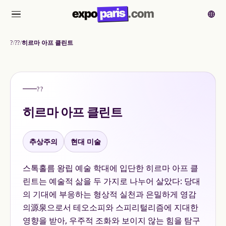
paris
expo
.com
메뉴
?
??
히르마 아프 클린트
??
히르마 아프 클린트
추상주의
현대 미술
스톡홀름 왕립 예술 학대에 입단한 히르마 아프 클
린트는 예술적 삶을 두 가지로 나누어 살았다: 당대
의 기대에 부응하는 형상적 실천과 은밀하게 영감
의源泉으로서 테오소피와 스피리털리즘에 지대한
영향을 받아, 우주적 조화와 보이지 않는 힘을 탐구