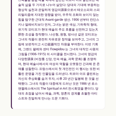
술적 삶을 두 가지로 나누어 살았다: 당대의 기대에 부응하는
형상적 실천과 은밀하게 영감의源泉으로서 테오소피와 스피
리털리즘에 지대한 영향을 받아, 우주적 조화와 보이지 않는
힘을 탐구한 근대적 Avant-garde 생산. 1906 년부터 칸딘스
키나 말레비치보다 먼저, 그녀는 밝은 색상, 기하학적 형태,
유기적 모티프가 현대 예술의 주요 흐름을 선전하고 있는大
胆한 조성을 창작했다. 나선형, 원형, 방사선 같은 모티프는
그녀의 작품이 완전히 자유로운 창작을 보여주고, 그녀의 그
림에 보편적이고 시간超越적인 차원을 부여한다. 이번 기회
에, 그랜드 팔레와 센터 Помpidou 는 그녀의 대작인 사원의
그림들 (1906-1915) 의 사이클을 전시한다. 그녀의 영감의
다양한源泉 (비정통 신앙, 민속 예술, 과학 문화) 를 조명하
며, 현대 예술사에서의 여성의 역할을 오랫동안 간과해 온 존
재를 성찰한다. 프랑스에서의 첫 개인전인 이 행사는 또한 비
틀린 운명을 가진 인물임을 드러낸다. 히르마 아프 클린트는
자신의 추상화를 숨겨 두자, 사후 20 년간 밀봉해 둔 것을 선
택했다. 그녀의 작품이 대중에게 드러난 것은 1986 년 로스
앤젤레스에서의 The Spiritual in Art 전시회였을 뿐이다. 당
대의 초점을 넘어서 예술, 과학, 영혼의 경계를 초월한 아티
스트와 친밀하게 만나는 드문 기회다.