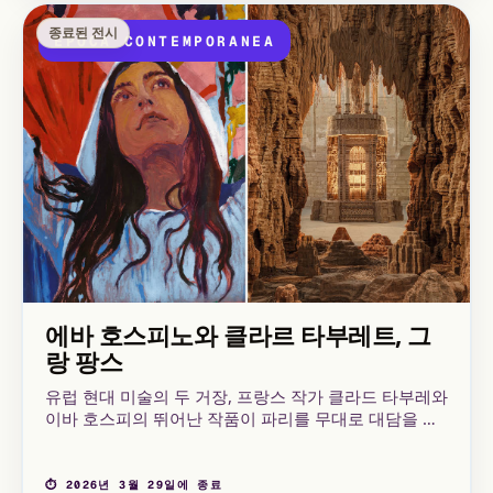
종료된 전시
EPOCA CONTEMPORANEA
에바 호스피노와 클라르 타부레트, 그
랑 팡스
유럽 현대 미술의 두 거장, 프랑스 작가 클라드 타부레와
이바 호스피의 뛰어난 작품이 파리를 무대로 대담을 이
룹니다. 지난 12 월 10 일부터 파리의 그랑 파레 갤러리
는 두 아티스트의 이중 전설을 통해 그들의 독창적인 세
계를 만나볼 수 있습니다.
⏱ 2026년 3월 29일에 종료