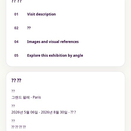
?? ??
01
Visit description
02
??
04
Images and visual references
05
Explore this exhibition by angle
?? ??
??
그랜드 팔레 - Paris
??
2026년 5월 06일 - 2026년 8월 30일 - ?? ?
??
?? ?? ?? ??