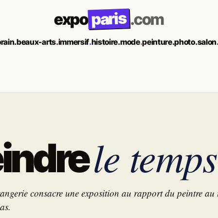
paris
expo
.com
rain
.
beaux-arts
.
immersif
.
histoire
.
mode
.
peinture
.
photo
.
salon
le temps
eindre
angerie consacre une exposition au rapport du peintre au te
as.