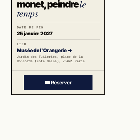
le
monet, peindre
temps
DATE DE FIN
25 janvier 2027
LIEU
Musée de l'Orangerie
→
Jardin des Tuileries, place de la
Concorde (cote Seine), 75001 Paris
🎟️ Réserver