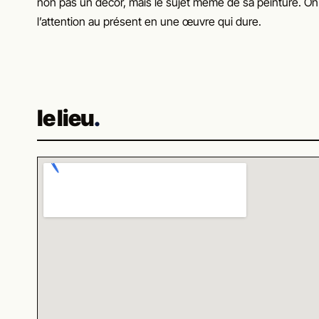
non pas un décor, mais le sujet même de sa peinture. On 
l’attention au présent en une œuvre qui dure.
le lieu