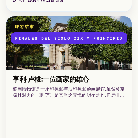
莱拉宫，时间从 2026 年 3 月 14 日至 7 月 12 日。
⏱ 已于 2026年7月12日 结束
即将结束
FINALES DEL SIGLO XIX Y PRINCIPIOS DE
亨利·卢梭:一位画家的雄心
橘园博物馆是一座印象派与后印象派绘画展馆,虽然莫奈
极具魅力的《睡莲》是其当之无愧的明星之作,但远非来
访的唯一理由。位于巴黎市中心一座旧橘园之中,博物馆