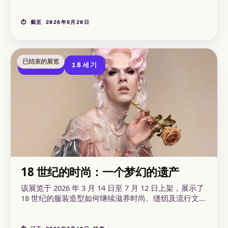
\u4E16\u7EAA\u8FD9\u4E00\u65F6\u671F女性形象的
多样性。通过对比纺织品和
\u7ED8\u753B\u521B\u4F5C\u827A\u672F\u4F5C\u54C1，\
⏱ 截至 2026年9月20日
凸显了服装与自我形象之间的密切联系。服装的
\u5386\u53F2\u8109\u7EDC及其在启蒙时代的表现既
描述了物质\u73B0\u5B9E\u5C42\u9762，也描述了心
已结束的展览
灵的创造：\u672C\u6B21\u5C55\u89C8旨在通过肖
ROCOCO
18세기
像、田园和英勇的聚会来
\u8FDB\u4E00\u6B65\u63A2\u7D22这两个方面。新法
式风格随后辐射到欧洲宫廷和城市，通过贵族和城市上
层资产阶级的肖像来体现。
\u672C\u6B21\u5C55\u89C8通过
\u7ED8\u753B\u521B\u4F5C与服饰的结合，反思了
18\u4E16\u7EAA\u8FD9\u4E00\u65F6\u671F女性气质
在\u793E\u4F1A\u7EF4\u5EA6需求与美的想象之间的
\u6E05\u6670\u5448\u73B0。 2026年3月25日至2026
年9月20日，于Musée Cognacq-Jay举办。
18 世纪的时尚：一个梦幻的遗产
该展览于 2026 年 3 月 14 日至 7 月 12 日上架，展示了
18 世纪的服装造型如何继续滋养时尚、缝纫及流行文化
的想象力。参观路线汇集了历史服饰、配饰、平面艺术
及近期创作，以追踪这一遗产的持久性。展览地点为加