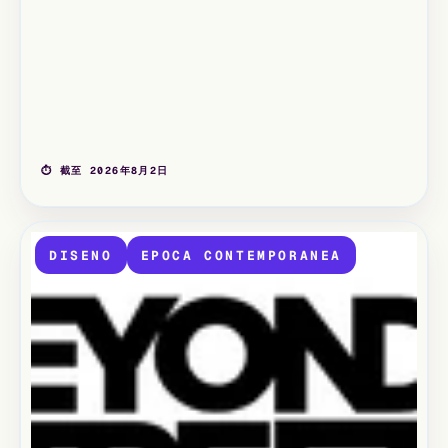
⏱ 截至 2026年8月2日
DISENO
EPOCA CONTEMPORANEA