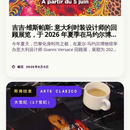
吉吉·维斯帕斯: 意大利时装设计师的回
顾展览，于 2026 年夏季在马约尔博物
馆展出
今年夏天，巴黎化身时尚之都，在夏尔·马约尔博物馆举
办意大利设计师 Gianni Versace 回顾展，展期为 2026
年 6 月 5 日至 9 月 6 日。展览融合了巴洛克风格、繁复
印花图案与雕塑般的身形设计，这场时尚回顾展预示着
一场充满色彩与奢华的盛宴，正如那位传奇人物本人一
⏱ 截至 2026年9月6日
般。
即将结束
ARTE CLASICO
大世纪（17世纪）