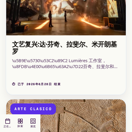
文艺复兴:达·芬奇、拉斐尔、米开朗基
罗
\u5B9E\u5730\u53C2\u89C2 Lumières 工作室，
\u8FDB\u4E00\u6B65\u63A2\u7D22芬奇、拉斐尔和米
开朗基罗的\u827A\u672F\u4F5C\u54C1。从新的角度
\u8FDB\u4E00\u6B65\u63A2\u7D22意大利文艺复兴。
该课程在 Atelier des Lumières 举办，开放时间为 2026
⏱ 已于 2026年6月28日 结束
年 3 月 13 日至 6 月 28 日。 这次游览遵循大型
\u535A\u7269\u9986\u7A7A\u95F4\u672C\u6B21\u5C55\u89
的传统，严格悬挂\u827A\u672F\u4F5C\u54C1及其来
源。 这条\u53C2\u89C2\u8DEF\u7EBF始于文艺复兴时
ARTE CLASICO
期、伟大大师的时期和对古代的重新发现。
探索
正在展出
展览