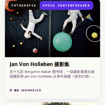
FOTOGRAFIA
EPOCA CONTEMPORANEA
Jan Von Holleben 摄影集
在十九区 Benjamin Rabier 图书馆，一场摄影展展出德
国摄影师 Jan Von Holleben 从青年画册《凌空幻境》
（Les Grandes Personnes 出版社）中选取的作品。该
艺术家专攻俯瞰视角的奇特构图，将儿童置于奇异情境
中：骑狗穿越沙漠、潜海寻宝，或化身超级英雄翱翔城
⏱ 截至 2026年9月12日
市上空。该展览面向街道观众开放，以免费形式呈现，
旨在唤醒童年梦想。展览时间：2026 年 7 月 1 日至
2026 年 9 月 12 日，地点为 Benjamin Rabier 图书馆。