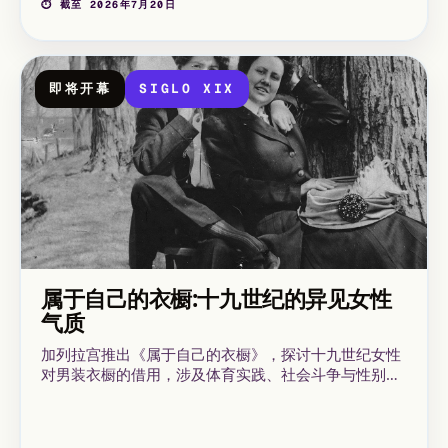
⏱ 截至 2026年7月20日
即将开幕
SIGLO XIX
属于自己的衣橱:十九世纪的异见女性
气质
加列拉宫推出《属于自己的衣橱》，探讨十九世纪女性
对男装衣橱的借用，涉及体育实践、社会斗争与性别异
见表达。本展于2026年9月26日至2027年2月14日举
行，聚焦时装史中长期被边缘化的重要章节：十九世纪
女性在法国与盎格鲁-撒克逊世界中对男。