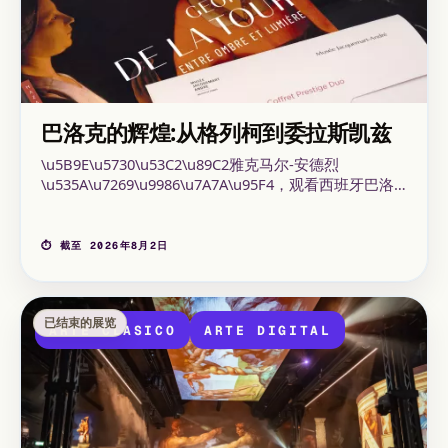
巴洛克的辉煌:从格列柯到委拉斯凯兹
\u5B9E\u5730\u53C2\u89C2雅克马尔-安德烈
\u535A\u7269\u9986\u7A7A\u95F4，观看西班牙巴洛
克艺术\u672C\u6B21\u5C55\u89C8。展出了来自美国
西班牙裔协会的约四十件
\u827A\u672F\u4F5C\u54C1，其中包括黄金时代大师
⏱ 截至 2026年8月2日
的画作。 2026年3月26日至2026年8月2日，于Musée
Jacquemart-André举办。
已结束的展览
ARTE CLASICO
ARTE DIGITAL