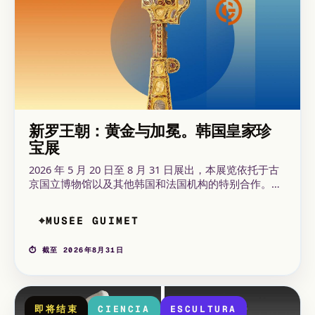
新罗王朝：黄金与加冕。韩国皇家珍
宝展
2026 年 5 月 20 日至 8 月 31 日展出，本展览依托于古
京国立博物馆以及其他韩国和法国机构的特别合作。它
为观众提供了清晰了解新罗王朝历史、权力象征、金银
器与礼仪之物的入口。展览于 2026 年 5 月 20 日至 8 月
MUSÉE GUIMET
⌖
31 日在亚洲艺术博物馆古吉姆特展出。
⏱ 截至 2026年8月31日
即将结束
CIENCIA
ESCULTURA