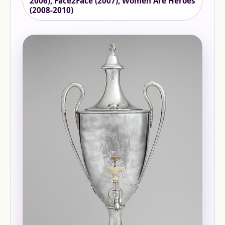
2006), Face2Face (2007), Women Are Heroes
(2008-2010)