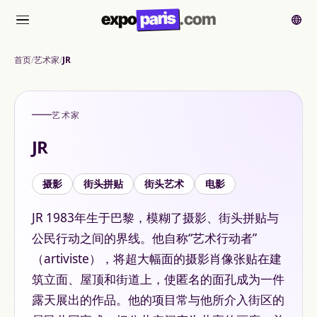
paris
expo
.com
菜单
首页
艺术家
JR
艺术家
JR
摄影
街头拼贴
街头艺术
电影
JR 1983年生于巴黎，模糊了摄影、街头拼贴与
公民行动之间的界线。他自称“艺术行动者”
（artiviste），将超大幅面的摄影肖像张贴在建
筑立面、屋顶和街道上，使匿名的面孔成为一件
露天展出的作品。他的项目常与他所介入街区的