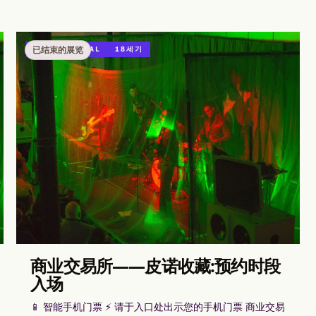
已结束的展览
ARTE DIGITAL
18세기
商业交易所——皮诺收藏:预约时段
入场
📱 智能手机门票 ⚡ 请于入口处出示您的手机门票 商业交易