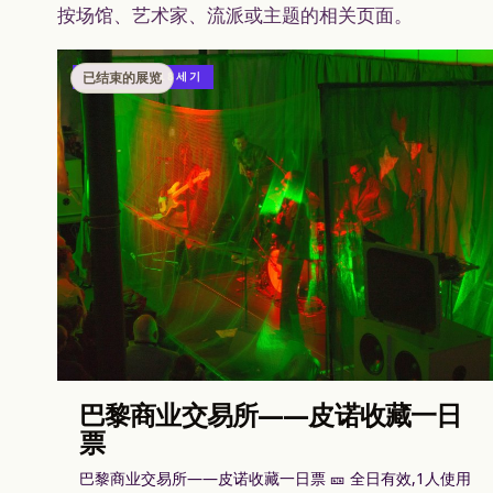
按场馆、艺术家、流派或主题的相关页面。
已结束的展览
DISENO
18세기
巴黎商业交易所——皮诺收藏一日
票
巴黎商业交易所——皮诺收藏一日票 🎫 全日有效,1人使用