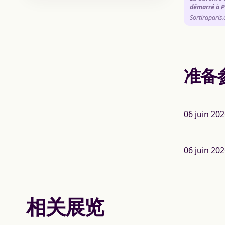
démarré à P
Sortiraparis
准备
06 juin 202
06 juin 202
相关展览