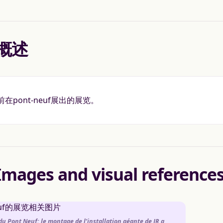
概述
在pont-neuf展出的展览。
Images and visual reference
du Pont Neuf: le montage de l’installation géante de JR a