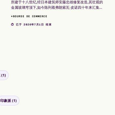
所建于十八世纪,经日本建筑师安藤忠雄修复改造,其壮观的
金属玻璃穹顶下,如今陈列着弗朗索瓦·皮诺四十年来汇集的
当代艺术收藏。
⌖
BOURSE DE COMMERCE
⏱ 已于 2026年7月1日 结束
(1)
印象派 (1)