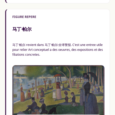
FIGURE REPERE
马丁·帕尔
马丁·帕尔 revient dans 马丁·帕尔:全球警报. C'est une entree utile
pour relier Art conceptuel a des oeuvres, des expositions et des
filiations concretes.