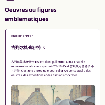
Oeuvres ou figures
emblematiques
FIGURE REPERE
吉列尔莫·库伊特卡
吉列尔莫·库伊特卡 revient dans guillermo-kuitca-chapelle-
musée-national-picasso-paris-2024-10-15 et 吉列尔莫·奎特卡:小
礼拜堂. C'est une entree utile pour relier Art conceptuel a des
oeuvres, des expositions et des filiations concretes.