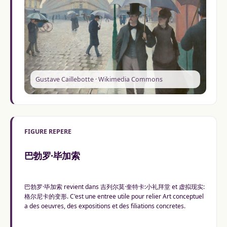
Gustave Caillebotte · Wikimedia Commons
FIGURE REPERE
巴勃罗·毕加索
巴勃罗·毕加索 revient dans 吉列尔莫·奎特卡:小礼拜堂 et 虚拟现实:
格尔尼卡的变形. C'est une entree utile pour relier Art conceptuel
a des oeuvres, des expositions et des filiations concretes.