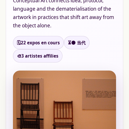
Conceptual Art connects idea, protocol,
language and the dematerialisation of the
artwork in practices that shift art away from
the object alone.
🗓️
22 expos en cours
⏳
🌑 当代
🎨
3 artistes affilies