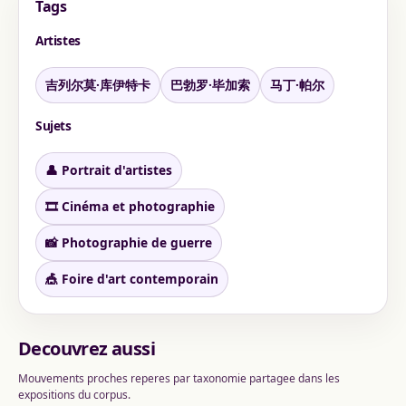
Tags
Artistes
吉列尔莫·库伊特卡
巴勃罗·毕加索
马丁·帕尔
Sujets
👤 Portrait d'artistes
🎞️ Cinéma et photographie
📸 Photographie de guerre
🎪 Foire d'art contemporain
Decouvrez aussi
Mouvements proches reperes par taxonomie partagee dans les
expositions du corpus.