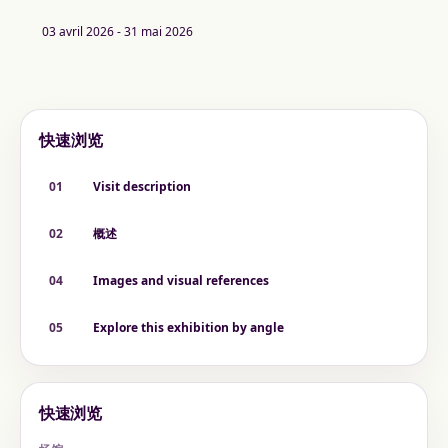
03 avril 2026 - 31 mai 2026
快速浏览
01
Visit description
02
概述
04
Images and visual references
05
Explore this exhibition by angle
快速浏览