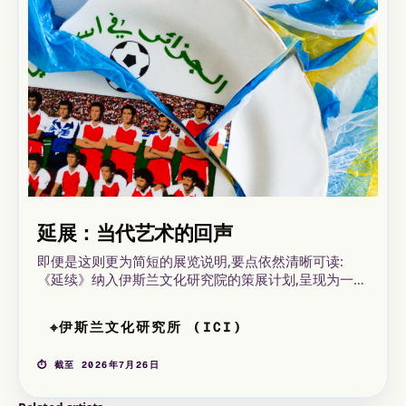
延展：当代艺术的回声
即便是这则更为简短的展览说明,要点依然清晰可读:
《延续》纳入伊斯兰文化研究院的策展计划,呈现为一场
当代群展。现有页面强调其面向对阿拉伯世界及其侨民
艺术圈感兴趣的观众,这本身已构成有效的解读框架。编
伊斯兰文化研究所 (ICI)
⌖
辑层面的核心并非堆砌描述,而是重申该场所的意义。
ICI不仅是一个容器,它将参观引向当下创作、文化语境
⏱ 截至 2026年7月26日
与想象流通之间的交汇点。在巴黎,这是一个能够以超越
名单累加的方式解读群展的地址。