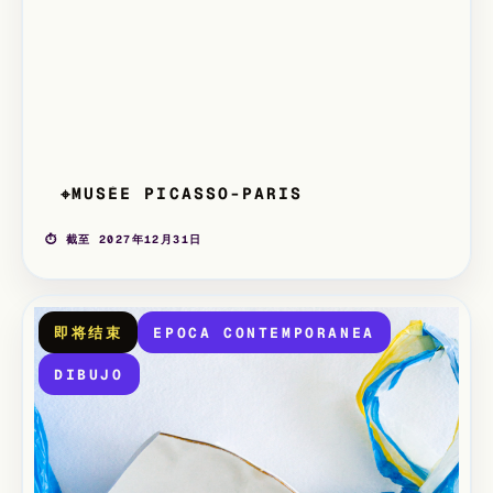
MUSÉE PICASSO-PARIS
⌖
⏱ 截至 2027年12月31日
即将结束
EPOCA CONTEMPORANEA
DIBUJO