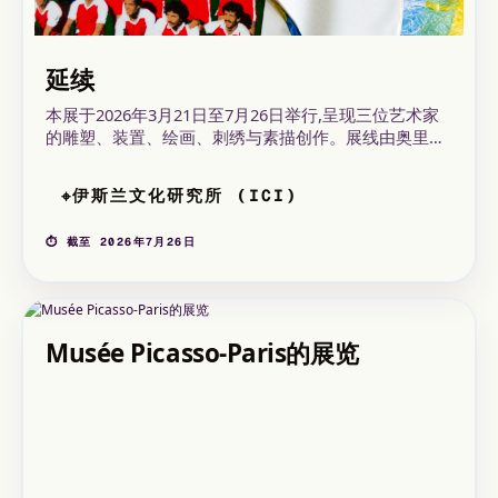
延续
本展于2026年3月21日至7月26日举行,呈现三位艺术家
的雕塑、装置、绘画、刺绣与素描创作。展线由奥里亚·
马克卢夫担任顾问,在不脱离ICI莱昂馆植根于巴黎18区
的具体语境下,展现竞争、抵抗与社会决定论之间的张
伊斯兰文化研究所 (ICI)
⌖
力。
⏱ 截至 2026年7月26日
Musée Picasso-Paris的展览