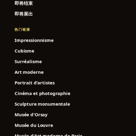
即将结束
即将展出
热门链接
Impressionnisme
Cubisme
Surréalisme
Art moderne
Portrait d'artistes
Cinéma et photographie
Sculpture monumentale
Musée d'Orsay
Musée du Louvre
Musée d'Art moderne de Paris